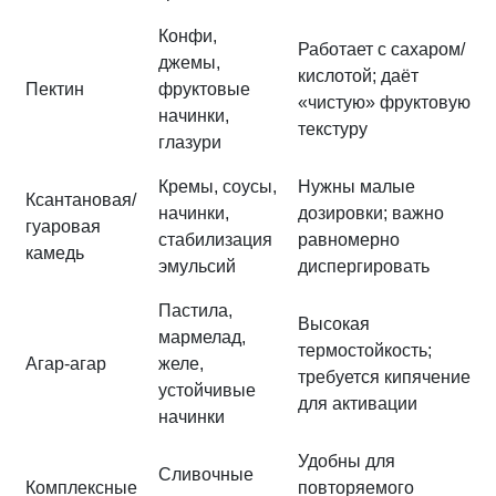
Конфи,
Работает с сахаром/
джемы,
кислотой; даёт
Пектин
фруктовые
«чистую» фруктовую
начинки,
текстуру
глазури
Кремы, соусы,
Нужны малые
Ксантановая/
начинки,
дозировки; важно
гуаровая
стабилизация
равномерно
камедь
эмульсий
диспергировать
Пастила,
Высокая
мармелад,
термостойкость;
Агар-агар
желе,
требуется кипячение
устойчивые
для активации
начинки
Удобны для
Сливочные
Комплексные
повторяемого