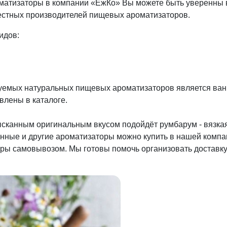
атизаторы в компании «ЕжКо» Вы можете быть уверенны в 
естных производителей пищевых ароматизаторов.
идов:
зуемых натуральных пищевых ароматизаторов является ван
влены в каталоге.
зысканным оригинальным вкусом подойдёт румбарум - вязка
ные и другие ароматизаторы можно купить в нашей компан
оры самовывозом. Мы готовы помочь организовать доставк