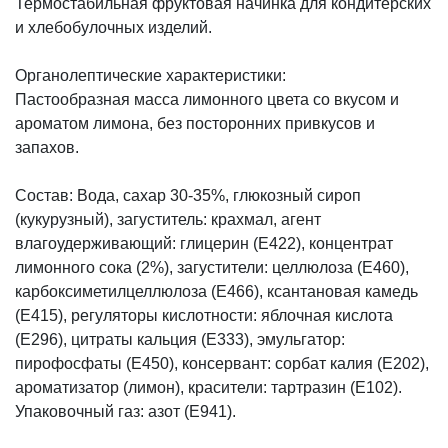
Термостабильная фруктовая начинка для кондитерских
и хлебобулочных изделий.
Органолептические характеристики:
Пастообразная масса лимонного цвета со вкусом и
ароматом лимона, без посторонних привкусов и
запахов.
Состав: Вода, сахар 30-35%, глюкозный сироп
(кукурузный), загуститель: крахмал, агент
влагоудерживающий: глицерин (Е422), концентрат
лимонного сока (2%), загустители: целлюлоза (Е460),
карбоксиметилцеллюлоза (Е466), ксантановая камедь
(Е415), регуляторы кислотности: яблочная кислота
(Е296), цитраты кальция (Е333), эмульгатор:
пирофосфаты (Е450), консервант: сорбат калия (Е202),
ароматизатор (лимон), красители: тартразин (Е102).
Упаковочный газ: азот (Е941).