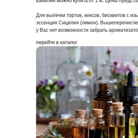
ванилин можно купить от 1 кг. Цены предста
Для выпечки тортов, кексов, бисквитов с и
эссенция Сицилия (лимон). Вышеперечислен
у Вас нет возможности забрать ароматизат
перейти в каталог